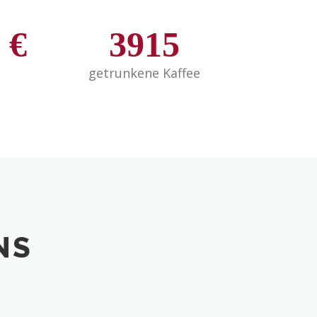
€
3915
getrunkene Kaffee
NS